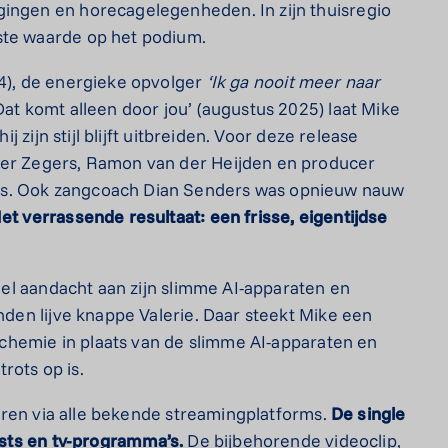
gingen en horecagelegenheden. In zijn thuisregio
ste waarde op het podium.
4), de energieke opvolger
‘Ik ga nooit meer naar
at komt alleen door jou’ (augustus 2025) laat Mike
ij zijn stijl blijft uitbreiden. Voor deze release
der Zegers, Ramon van der Heijden en producer
ns. Ook zangcoach Dian Senders was opnieuw nauw
et verrassende resultaat: een frisse, eigentijdse
eel aandacht aan zijn slimme AI-apparaten en
enden lijve knappe Valerie. Daar steekt Mike een
ke chemie in plaats van de slimme AI-apparaten en
rots op is.
eren via alle bekende streamingplatforms.
De single
lists en tv-programma’s.
De bijbehorende videoclip,