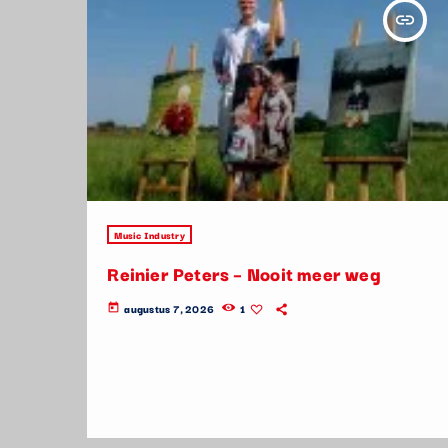
insert_link
Music Industry
Reinier Peters – Nooit meer weg
augustus 7, 2026
1
today