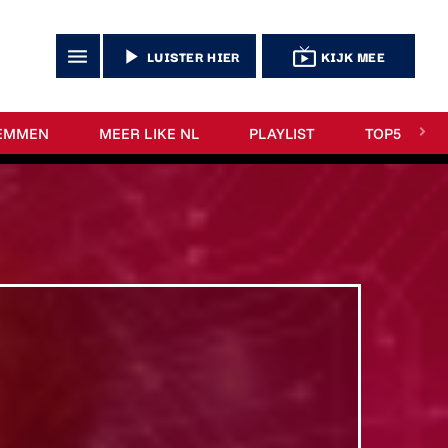
menu
play_arrow
live_tv
LUISTER HIER
KIJK MEE
EMMEN
MEER LIKE NL
PLAYLIST
TOP5