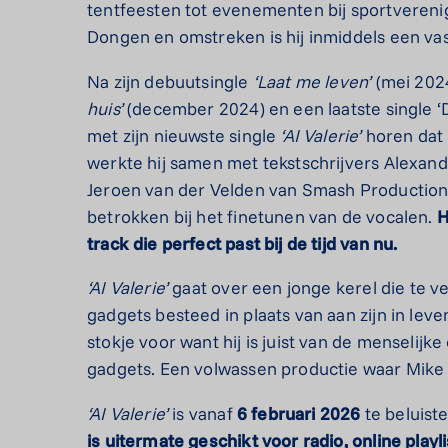
tentfeesten tot evenementen bij sportvereni
Dongen en omstreken is hij inmiddels een va
Na zijn debuutsingle
‘Laat me leven’
(mei 202
huis’
(december 2024) en een laatste single ‘D
met zijn nieuwste single
‘AI Valerie’
horen dat h
werkte hij samen met tekstschrijvers Alexan
Jeroen van der Velden van Smash Productio
betrokken bij het finetunen van de vocalen.
H
track die perfect past bij de tijd van nu.
‘AI Valerie’
gaat over een jonge kerel die te v
gadgets besteed in plaats van aan zijn in lev
stokje voor want hij is juist van de menselij
gadgets. Een volwassen productie waar Mike t
‘AI Valerie’
is vanaf
6 februari 2026
te beluist
is uitermate geschikt voor radio, online play