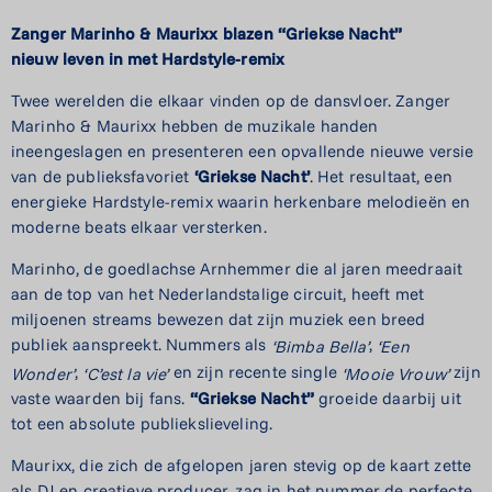
Zanger Marinho & Maurixx
blazen “Griekse Nacht”
nieuw
leven in met Hardstyle-remix
Twee werelden die elkaar vinden op de dansvloer. Zanger
Marinho & Maurixx hebben de muzikale handen
ineengeslagen en presenteren een opvallende nieuwe versie
van de publieksfavoriet
‘Griekse Nacht’
. Het resultaat, een
energieke Hardstyle-remix waarin herkenbare melodieën en
moderne beats elkaar versterken.
Marinho, de goedlachse Arnhemmer die al jaren meedraait
aan de top van het Nederlandstalige circuit, heeft met
miljoenen streams bewezen dat zijn muziek een breed
publiek aanspreekt. Nummers als
,
‘Bimba Bella’
‘Een
,
en zijn recente single
zijn
Wonder’
‘C’est la vie’
‘Mooie Vrouw’
vaste waarden bij fans.
“Griekse Nacht”
groeide daarbij uit
tot een absolute publiekslieveling.
Maurixx, die zich de afgelopen jaren stevig op de kaart zette
als DJ en creatieve producer, zag in het nummer de perfecte