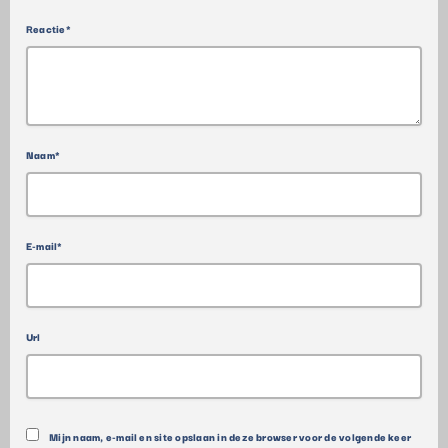
Reactie*
Naam*
E-mail*
Url
Mijn naam, e-mail en site opslaan in deze browser voor de volgende keer