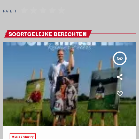
RATE IT
SOORTGELIJKE BERICHTEN
insert_link
Music Industry