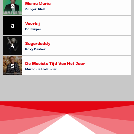
Mama Maria
2
Zanger Alex
Voorbij
3
Bo Kuiper
Sugardaddy
4
Roxy Dekker
De Mooiste Tijd Van Het Jaar
5
Marco de Hollander