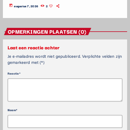
today
augustus 7, 2026
2
OPMERKINGEN PLAATSEN (0)
Laat een reactie achter
Je e-mailadres wordt niet gepubliceerd. Verplichte velden zijn
gemarkeerd met (*)
Reactie*
Naam*