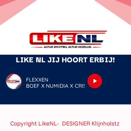
LIKE NL JIJ HOORT ERBIJ!
FLEXXEN
play_arrow
BOEF X NUMIDIA X CRISTIAN D X DIQUE
Copyright LikeNL- DESIGNER
Klijnholstz