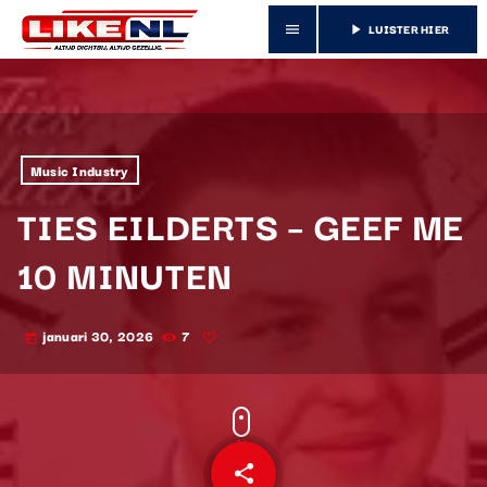
LUISTER HIER
menu
play_arrow
Music Industry
TIES EILDERTS – GEEF ME
10 MINUTEN
januari 30, 2026
7
today
share
email