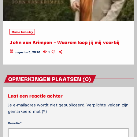
Music Industry
John van Krimpen – Waarom loop jij mij voorbij
today
augustus 5, 2026
1
OPMERKINGEN PLAATSEN (0)
Laat een reactie achter
Je e-mailadres wordt niet gepubliceerd. Verplichte velden zijn
gemarkeerd met (*)
Reactie*