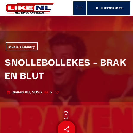
LUISTER HIER
menu
play_arrow
Music Industry
SNOLLEBOLLEKES – BRAK
EN BLUT
januari 30, 2026
5
today
share
email