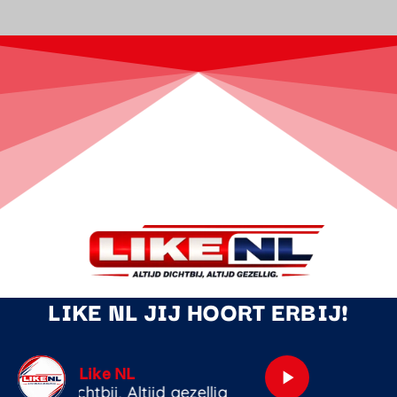
LIKE NL JIJ HOORT ERBIJ!
De Allergrootste Glimlach
play_arrow
Priscilla Ophof