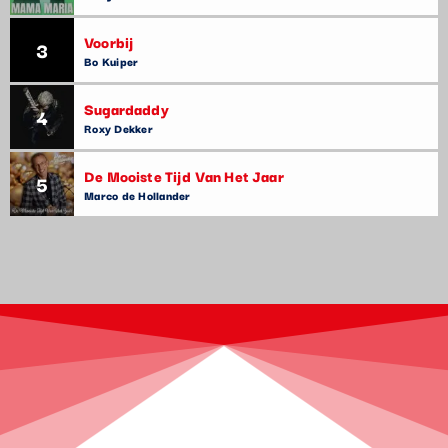
Voorbij
3
Bo Kuiper
Sugardaddy
4
Roxy Dekker
De Mooiste Tijd Van Het Jaar
5
Marco de Hollander