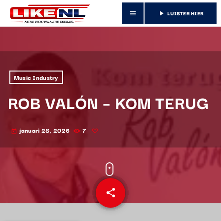
LUISTER HIER
menu
play_arrow
Music Industry
ROB VALÓN – KOM TERUG
januari 28, 2026
7
today
share
email