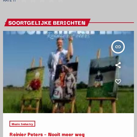
RATE IT
SOORTGELIJKE BERICHTEN
insert_link
Music Industry
Reinier Peters – Nooit meer weg