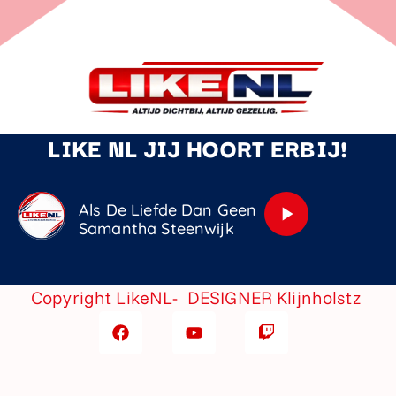
LIKE NL JIJ HOORT ERBIJ!
Als De Liefde Dan Geen Zin Meer Heeft
play_arrow
Samantha Steenwijk
Copyright LikeNL- DESIGNER
Klijnholstz