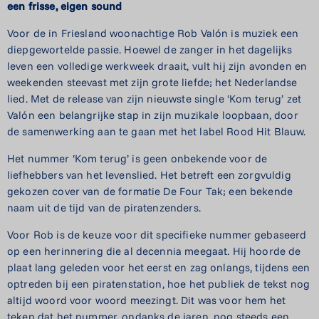
een
frisse,
eigen
sound
Voor de in Friesland woonachtige Rob Valón is muziek een
diepgewortelde passie. Hoewel de zanger in het dagelijks
leven een volledige werkweek draait, vult hij zijn avonden en
weekenden steevast met zijn grote liefde; het Nederlandse
lied. Met de release van zijn nieuwste single ‘Kom terug’ zet
Valón een belangrijke stap in zijn muzikale loopbaan, door
de samenwerking aan te gaan met het label Rood Hit Blauw.
Het nummer ‘Kom terug’ is geen onbekende voor de
liefhebbers van het levenslied. Het betreft een zorgvuldig
gekozen cover van de formatie De Four Tak; een bekende
naam uit de tijd van de piratenzenders.
Voor Rob is de keuze voor dit specifieke nummer gebaseerd
op een herinnering die al decennia meegaat. Hij hoorde de
plaat lang geleden voor het eerst en zag onlangs, tijdens een
optreden bij een piratenstation, hoe het publiek de tekst nog
altijd woord voor woord meezingt. Dit was voor hem het
teken dat het nummer, ondanks de jaren, nog steeds een