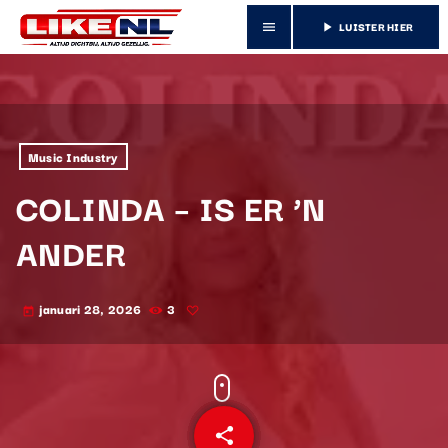
LUISTER HIER
menu
play_arrow
Music Industry
COLINDA – IS ER ’N
ANDER
januari 28, 2026
3
today
share
email