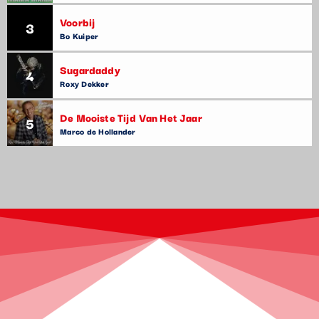
Voorbij
3
Bo Kuiper
Sugardaddy
4
Roxy Dekker
De Mooiste Tijd Van Het Jaar
5
Marco de Hollander