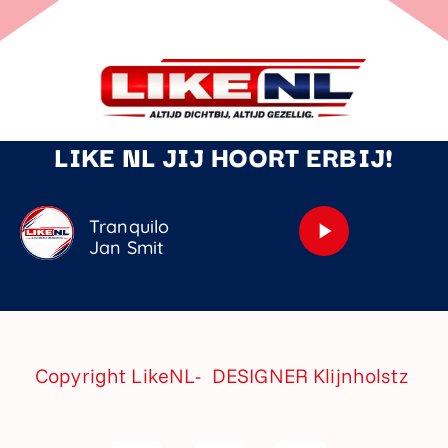
LIKE NL JIJ HOORT ERBIJ!
Tranquilo
play_arrow
Jan Smit
Copyright LikeNL- DESIGNER
Klijnholstz