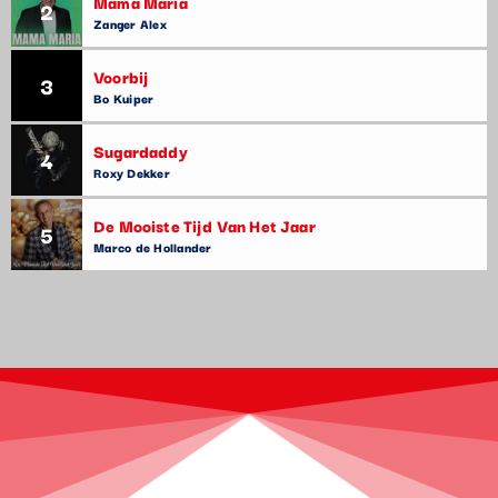
Mama Maria
2
Zanger Alex
Voorbij
3
Bo Kuiper
Sugardaddy
4
Roxy Dekker
De Mooiste Tijd Van Het Jaar
5
Marco de Hollander