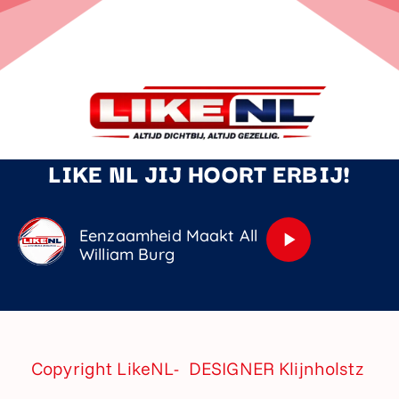
LIKE NL JIJ HOORT ERBIJ!
Eenzaamheid Maakt Alle Mensen Gelijk
play_arrow
William Burg
Copyright LikeNL- DESIGNER
Klijnholstz