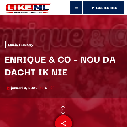
LUISTER HIER
menu
play_arrow
Music Industry
ENRIQUE & CO – NOU DA
DACHT IK NIE
januari 9, 2026
6
today
share
email