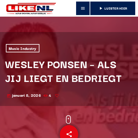
LUISTER HIER
menu
play_arrow
Music Industry
WESLEY PONSEN – ALS
JIJ LIEGT EN BEDRIEGT
januari 8, 2026
4
today
share
email