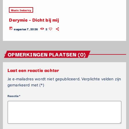
Music Industry
Derymie – Dicht bij mij
today
augustus 7, 2026
2
OPMERKINGEN PLAATSEN (0)
Laat een reactie achter
Je e-mailadres wordt niet gepubliceerd. Verplichte velden zijn
gemarkeerd met (*)
Reactie*