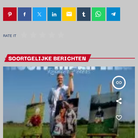
email
RATE IT
SOORTGELIJKE BERICHTEN
insert_link