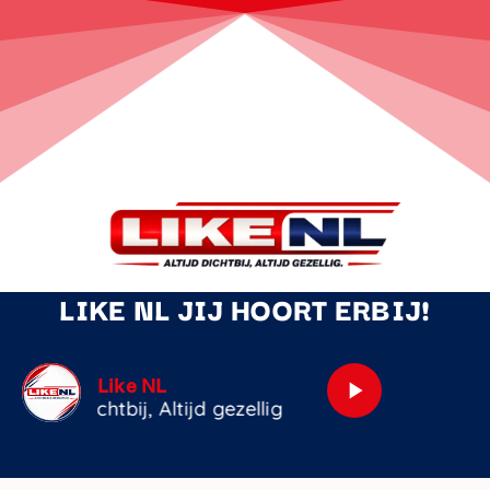
LIKE NL JIJ HOORT ERBIJ!
Kom Je Van De Reis
play_arrow
Tinus Hoekstra