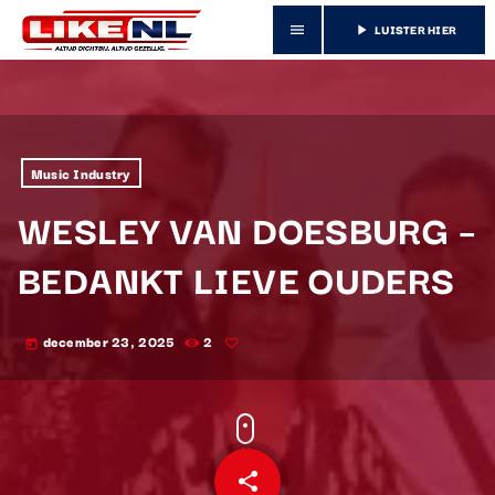
LUISTER HIER
menu
play_arrow
Music Industry
WESLEY VAN DOESBURG –
BEDANKT LIEVE OUDERS
december 23, 2025
2
today
share
email