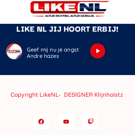
LIKE NL JIJ HOORT ERBIJ!
Geef mij nu je angst
play_arrow
Andre hazes
Copyright LikeNL- DESIGNER
Klijnholstz