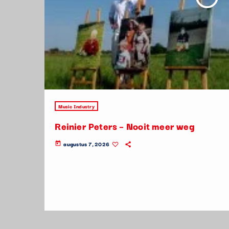
Music Industry
Reinier Peters – Nooit meer weg
augustus 7, 2026
today