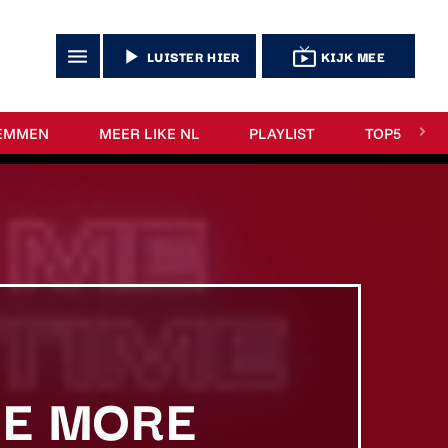
menu
play_arrow
live_tv
LUISTER HIER
KIJK MEE
EMMEN
MEER LIKE NL
PLAYLIST
TOP5
NE MORE