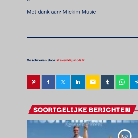
Met dank aan: Mickim Music
Geschreven door
stevenklijnholstz
email
SOORTGELIJKE BERICHTEN
insert_link