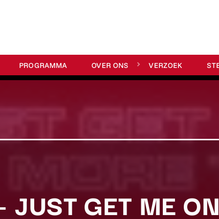
PROGRAMMA
OVER ONS
VERZOEK
ST
– JUST GET ME O