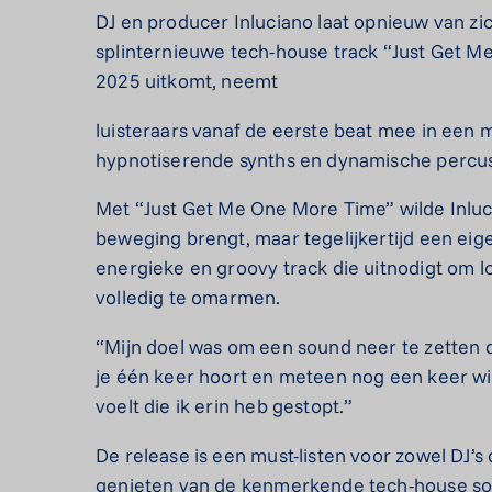
DJ en producer Inluciano laat opnieuw van zi
splinternieuwe tech-house track “Just Get M
2025 uitkomt, neemt
luisteraars vanaf de eerste beat mee in een
hypnotiserende synths en dynamische percussi
Met “Just Get Me One More Time” wilde Inlu
beweging brengt, maar tegelijkertijd een eige
energieke en groovy track die uitnodigt om 
volledig te omarmen.
“Mijn doel was om een sound neer te zetten di
je één keer hoort en meteen nog een keer wil
voelt die ik erin heb gestopt.”
De release is een must-listen voor zowel DJ’s d
genieten van de kenmerkende tech-house so