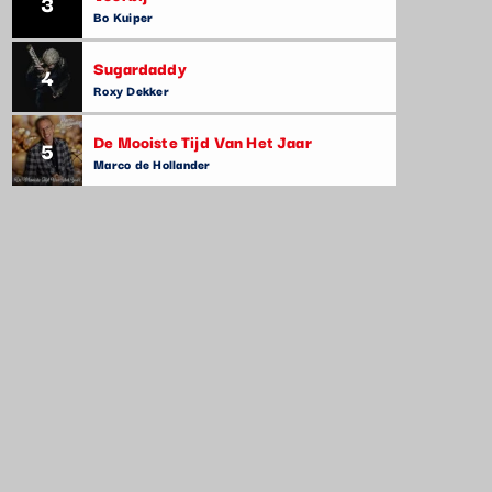
3
Bo Kuiper
Sugardaddy
4
Roxy Dekker
De Mooiste Tijd Van Het Jaar
5
Marco de Hollander