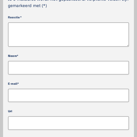
gemarkeerd met (*)
Reactie*
Naam*
E-mail*
Url