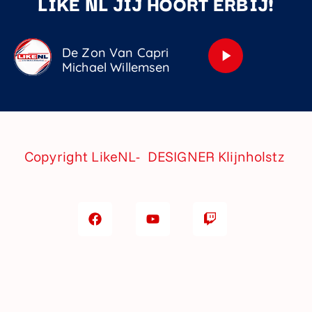
LIKE NL JIJ HOORT ERBIJ!
De Zon Van Capri
play_arrow
Michael Willemsen
Copyright LikeNL- DESIGNER
Klijnholstz