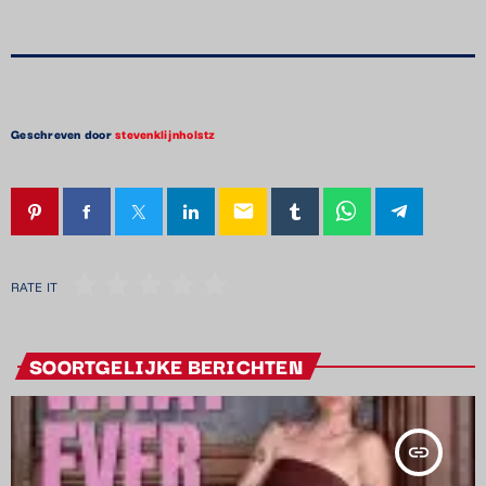
Geschreven door
stevenklijnholstz
email
RATE IT
SOORTGELIJKE BERICHTEN
insert_link