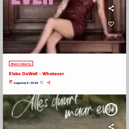
Music Industry
Elske DeWall – Whatever
today
augustus 6, 2026
insert_link