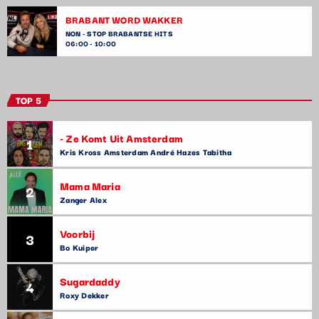
BRABANT WORD WAKKER
NON - STOP BRABANTSE HITS
06:00 - 10:00
TOP 5
- Ze Komt Uit Amsterdam
1
Kris Kross Amsterdam André Hazes Tabitha
Mama Maria
2
Zanger Alex
Voorbij
3
Bo Kuiper
Sugardaddy
4
Roxy Dekker