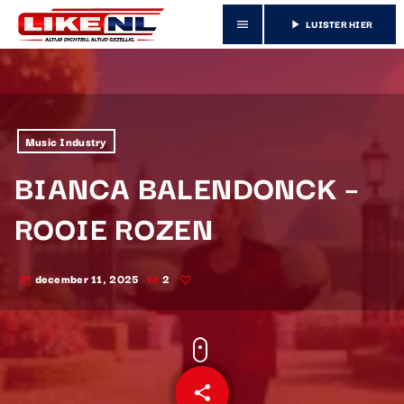
LUISTER HIER
menu
play_arrow
Music Industry
BIANCA BALENDONCK –
ROOIE ROZEN
december 11, 2025
2
today
share
email