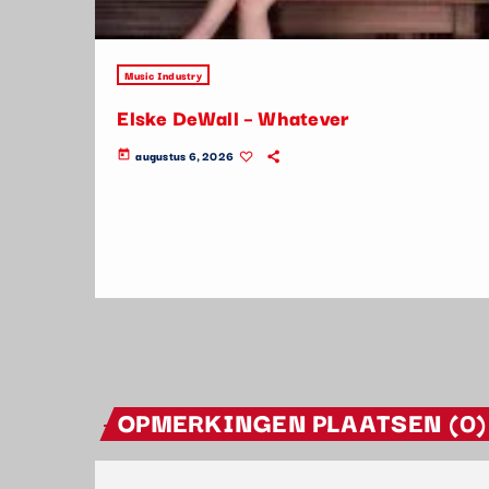
Music Industry
Elske DeWall – Whatever
augustus 6, 2026
today
OPMERKINGEN PLAATSEN (0)