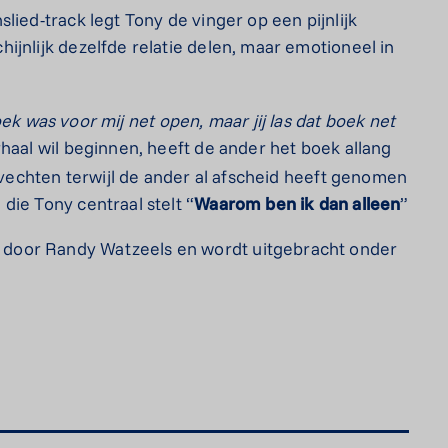
lied-track legt Tony de vinger op een pijnlijk
ijnlijk dezelfde relatie delen, maar emotioneel in
oek
was
voor
mij
net open,
maar
jij
las dat
boek
net
haal wil beginnen, heeft de ander het boek allang
t vechten terwijl de ander al afscheid heeft genomen
die Tony centraal stelt “
Waarom
ben
ik
dan
alleen
”
door Randy Watzeels en wordt uitgebracht onder