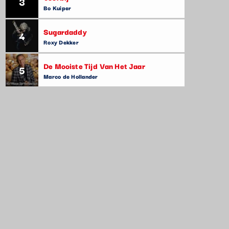
3
Bo Kuiper
Sugardaddy
4
Roxy Dekker
De Mooiste Tijd Van Het Jaar
5
Marco de Hollander