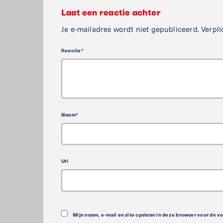
Laat een reactie achter
Je e-mailadres wordt niet gepubliceerd. Verpli
Reactie*
Naam*
Url
Mijn naam, e-mail en site opslaan in deze browser voor de v