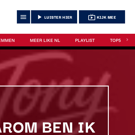
menu
play_arrow
live_tv
LUISTER HIER
KIJK MEE
EMMEN
MEER LIKE NL
PLAYLIST
TOP5
AROM BEN IK