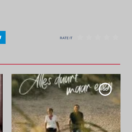
RATE IT
insert_link