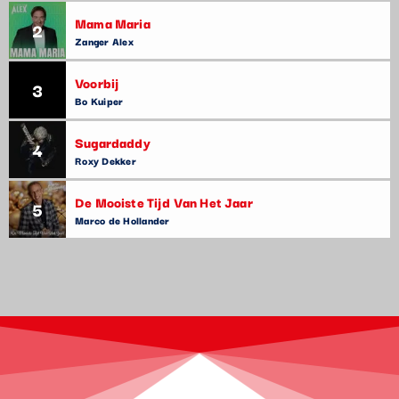
Mama Maria
2
Zanger Alex
Voorbij
3
Bo Kuiper
Sugardaddy
4
Roxy Dekker
De Mooiste Tijd Van Het Jaar
5
Marco de Hollander