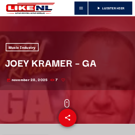
LUISTER HIER
menu
play_arrow
Music Industry
JOEY KRAMER – GA
november 28, 2025
7
today
share
email