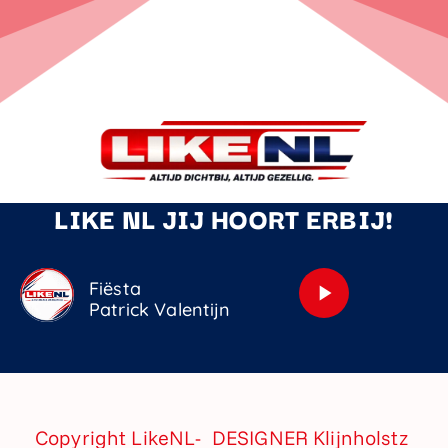
LIKE NL JIJ HOORT ERBIJ!
Fiësta
play_arrow
Patrick Valentijn
Copyright LikeNL- DESIGNER
Klijnholstz