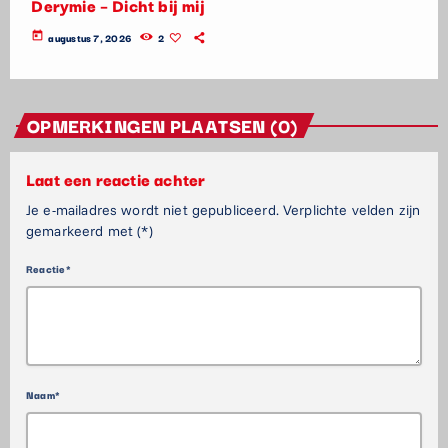
Derymie – Dicht bij mij
today
augustus 7, 2026
2
OPMERKINGEN PLAATSEN (0)
Laat een reactie achter
Je e-mailadres wordt niet gepubliceerd. Verplichte velden zijn
gemarkeerd met (*)
Reactie*
Naam*