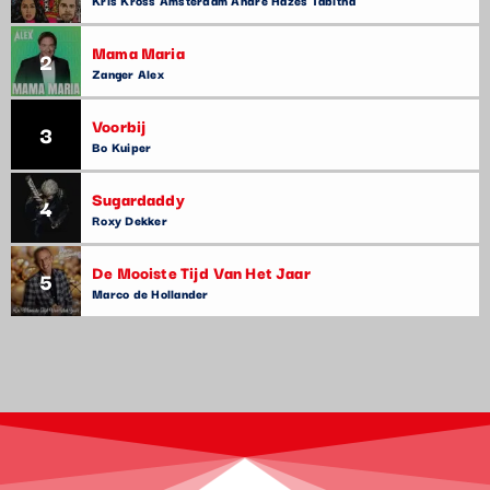
Kris Kross Amsterdam André Hazes Tabitha
Mama Maria
2
Zanger Alex
Voorbij
3
Bo Kuiper
Sugardaddy
4
Roxy Dekker
De Mooiste Tijd Van Het Jaar
5
Marco de Hollander