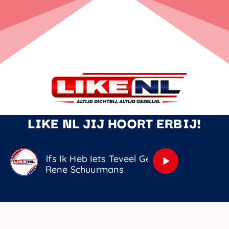
LIKE NL JIJ HOORT ERBIJ!
Zelfs Ik Heb Iets Teveel Gedronken
play_arrow
Rene Schuurmans