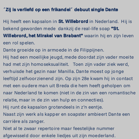
´Zij is verliefd op een frikandel´ debuut single Dante
Hij heeft een kapsalon in
St. Willebrord
in Nederland. Hij is
bekend geworden mede dankzij de real-life soap
“St.
Willebrord, het Mirakel van Brabant”
waarin hij en zijn leven
een rol spelen.
Dante groeide op in armoede in de Filippijnen.
Hij had een moeilijke jeugd, mede doordat zijn vader moeite
had met zijn homoseksualiteit. Toen zijn vader ziek werd,
verhuisde het gezin naar Manilla. Dante moest op jonge
leeftijd zelfvoorzienend zijn. Op zijn 28e kwam hij in contact
met een oudere man uit Breda die hem heeft geholpen om
naar Nederland te komen (niet in de zin van een romantische
relatie, maar in de zin van hulp en connecties).
Hij runt de kapsalon grotendeels in z’n eentje.
Naast zijn werk als kapper en soapster ambieert Dante een
carrière als zanger.
Niet al te zwaar repertoire maar feestelijke nummer
afgewisseld door enkele liedjes uit zijn moederland.