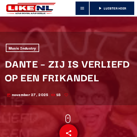
LUISTER HIER
menu
play_arrow
Music Industry
DANTE – ZIJ IS VERLIEFD
OP EEN FRIKANDEL
november 27, 2025
18
today
share
email