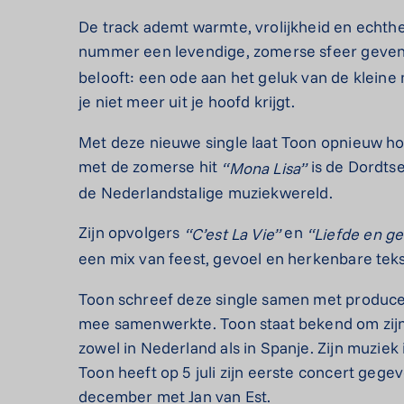
De track ademt warmte, vrolijkheid en echt
nummer een levendige, zomerse sfeer geve
belooft: een ode aan het geluk van de klein
je niet meer uit je hoofd krijgt.
Met deze nieuwe single laat Toon opnieuw hore
met de zomerse hit
is de Dordts
“Mona
Lisa”
de Nederlandstalige muziekwereld.
Zijn opvolgers
en
“C’est
La
Vie”
“Liefde
en
ge
een mix van feest, gevoel en herkenbare teks
Toon schreef deze single samen met producer
mee samenwerkte. Toon staat bekend om zijn e
zowel in Nederland als in Spanje. Zijn muziek
Toon heeft op 5 juli zijn eerste concert gege
december met Jan van Est.