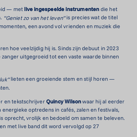
heid — met
live
ingespeelde
instrumenten
die het
n.
is precies wat de titel
“Geniet
zo
van
het
leven”
e momenten, een avond vol vrienden en muziek die
n hoe veelzijdig hij is. Sinds zijn debuut in 2023
e zanger uitgegroeid tot een vaste waarde binnen
lieten een groeiende stem en stijl horen —
luk”
ten.
 en tekstschrijver
Quincy
Wilson
waar hij al eerder
nergieke optredens in cafés, zalen en festivals,
 is oprecht, vrolijk en bedoeld om samen te beleven.
ven met live band dit word vervolgd op 27