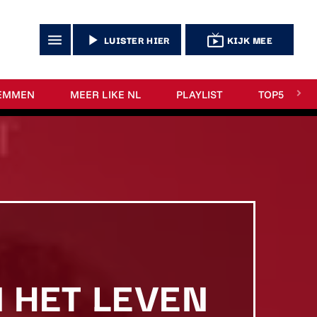
menu
play_arrow
live_tv
LUISTER HIER
KIJK MEE
EMMEN
MEER LIKE NL
PLAYLIST
TOP5
 HET LEVEN