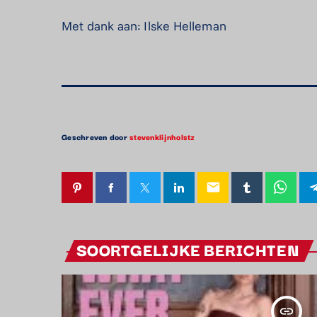
Met dank aan: Ilske Helleman
Geschreven door
stevenklijnholstz
email
SOORTGELIJKE BERICHTEN
insert_link