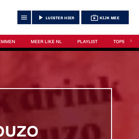
menu
play_arrow
live_tv
LUISTER HIER
KIJK MEE
EMMEN
MEER LIKE NL
PLAYLIST
TOP5
 OUZO