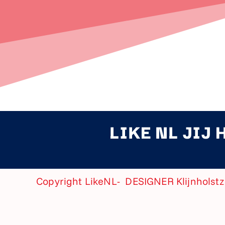
LIKE NL JIJ 
Copyright LikeNL- DESIGNER
Klijnholst