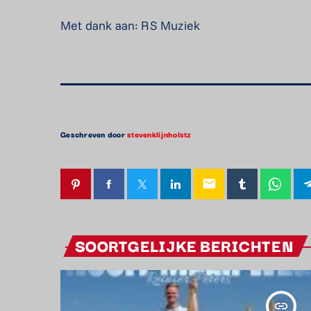
Met dank aan: RS Muziek
Geschreven door
stevenklijnholstz
email
SOORTGELIJKE BERICHTEN
insert_link