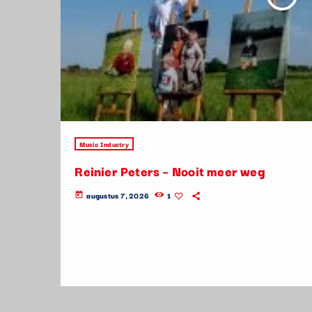
Music Industry
Reinier Peters – Nooit meer weg
augustus 7, 2026
1
today