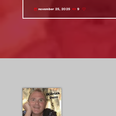
november 25, 2025
9
today