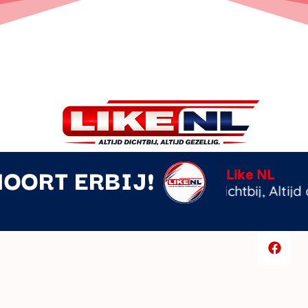
HOORT ERBIJ!
Eenmaal In 
Tamara Tol
z