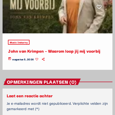
Music Industry
John van Krimpen – Waarom loop jij mij voorbij
today
augustus 5, 2026
OPMERKINGEN PLAATSEN (0)
Laat een reactie achter
Je e-mailadres wordt niet gepubliceerd. Verplichte velden zijn
gemarkeerd met (*)