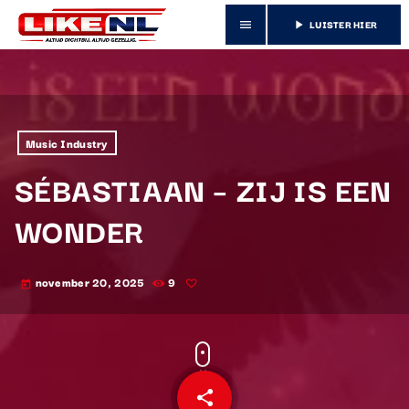
LUISTER HIER
menu
play_arrow
Music Industry
SÉBASTIAAN – ZIJ IS EEN
WONDER
november 20, 2025
9
today
share
email