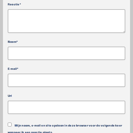
Reactie*
Naam*
E-mail*
Url
Mijn naam, e-mail en site opslaan in deze browser voor de volgende keer
wanneer ik een reactie plaats.