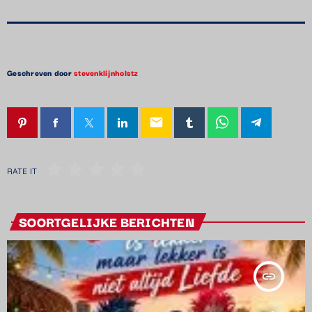
Geschreven door
stevenklijnholstz
email
RATE IT
SOORTGELIJKE BERICHTEN
insert_link