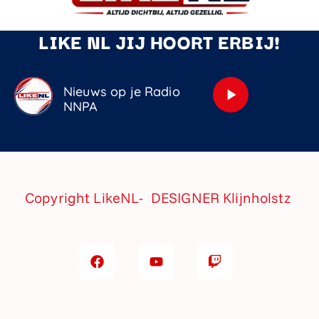
LIKE NL JIJ HOORT ERBIJ!
Nieuws op je Radio
play_arrow
NNPA
Copyright LikeNL- DESIGNER
Klijnholstz