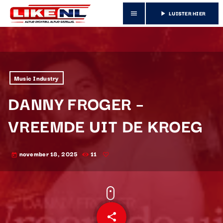
LUISTER HIER
menu
play_arrow
Music Industry
DANNY FROGER –
VREEMDE UIT DE KROEG
november 18, 2025
11
today
share
email