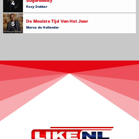
4
Roxy Dekker
De Mooiste Tijd Van Het Jaar
5
Marco de Hollander