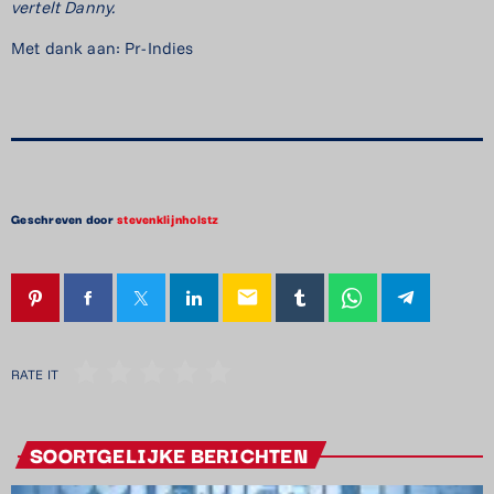
vertelt Danny.
Met dank aan: Pr-Indies
Geschreven door
stevenklijnholstz
email
RATE IT
SOORTGELIJKE BERICHTEN