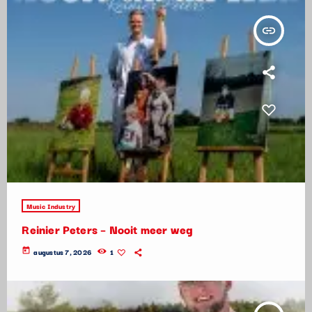
insert_link
Music Industry
Reinier Peters – Nooit meer weg
today
augustus 7, 2026
1