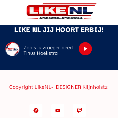
LIKE NL JIJ HOORT ERBIJ!
Zoals ik vroeger deed
play_arrow
Tinus Hoekstra
Copyright LikeNL- DESIGNER
Klijnholstz