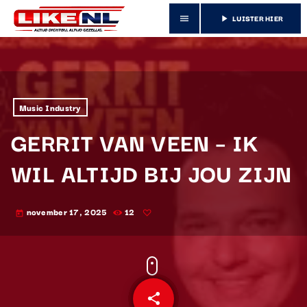
LUISTER HIER
menu
play_arrow
Music Industry
GERRIT VAN VEEN – IK
WIL ALTIJD BIJ JOU ZIJN
november 17, 2025
12
today
share
email