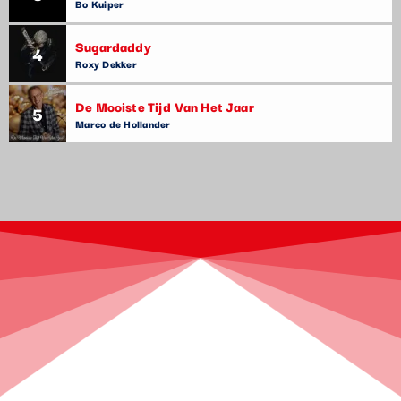
Bo Kuiper
Sugardaddy
4
Roxy Dekker
De Mooiste Tijd Van Het Jaar
5
Marco de Hollander