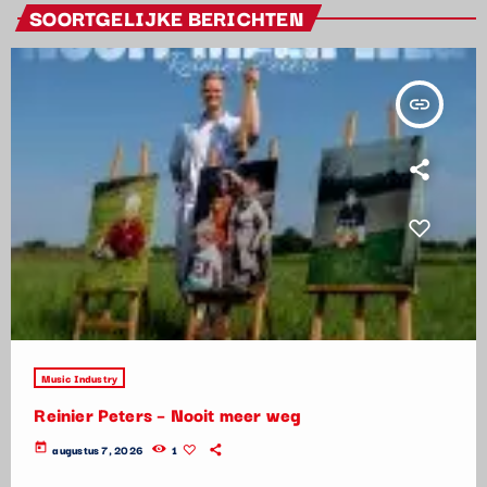
SOORTGELIJKE BERICHTEN
insert_link
Music Industry
Reinier Peters – Nooit meer weg
today
augustus 7, 2026
1