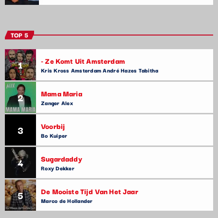
TOP 5
- Ze Komt Uit Amsterdam
1
Kris Kross Amsterdam André Hazes Tabitha
Mama Maria
2
Zanger Alex
Voorbij
3
Bo Kuiper
Sugardaddy
4
Roxy Dekker
De Mooiste Tijd Van Het Jaar
5
Marco de Hollander