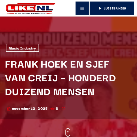
LUISTER HIER
menu
play_arrow
Music Industry
FRANK HOEK EN SJEF
VAN CREIJ – HONDERD
DUIZEND MENSEN
november 12, 2025
8
today