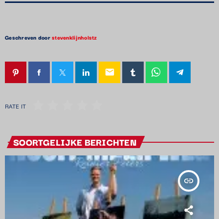
Geschreven door
stevenklijnholstz
email
RATE IT
SOORTGELIJKE BERICHTEN
insert_link