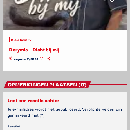
Music Industry
Derymie – Dicht bij mij
today
augustus 7, 2026
OPMERKINGEN PLAATSEN (0)
Laat een reactie achter
Je e-mailadres wordt niet gepubliceerd. Verplichte velden zijn
gemarkeerd met (*)
Reactie*