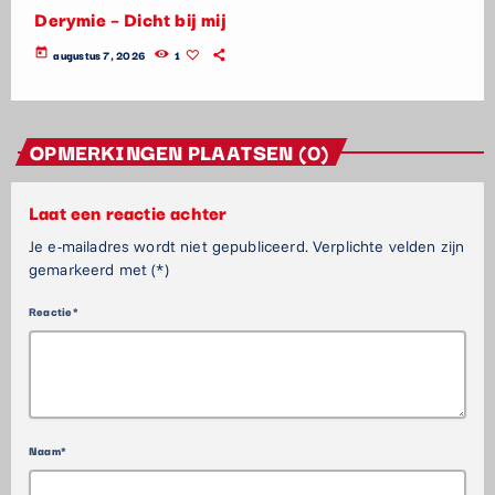
Derymie – Dicht bij mij
today
augustus 7, 2026
1
OPMERKINGEN PLAATSEN (0)
Laat een reactie achter
Je e-mailadres wordt niet gepubliceerd. Verplichte velden zijn
gemarkeerd met (*)
Reactie*
Naam*