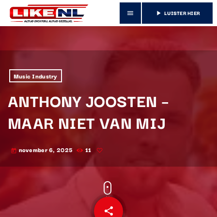
LUISTER HIER
menu
play_arrow
Music Industry
ANTHONY JOOSTEN –
MAAR NIET VAN MIJ
november 6, 2025
11
today
share
email