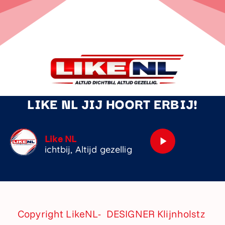
LIKE NL JIJ HOORT ERBIJ!
Alrijd dichtbij, Altijd gezellig
play_arrow
Like NL
Copyright LikeNL- DESIGNER
Klijnholstz