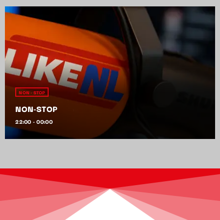
NON - STOP
NON-STOP
22:00 - 00:00