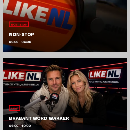
NON - STOP
NON-STOP
00:00 - 06:00
LIVE
BRABANT WORD WAKKER
06:00 - 10:00